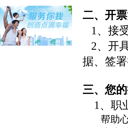
二、开票
1、接受
2、开
据、签署
三、您的
1、职
帮助心青